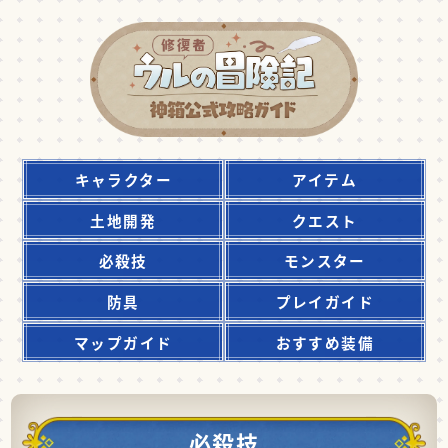
キャラクター
アイテム
土地開発
クエスト
必殺技
モンスター
防具
プレイガイド
マップガイド
おすすめ装備
必殺技