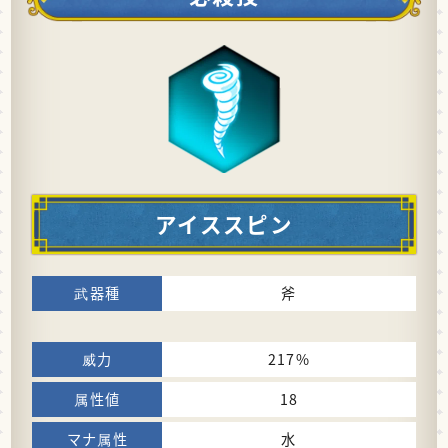
アイススピン
斧
217%
18
水