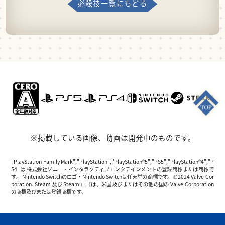
必殺技一覧にもどる
※掲載している画像、動画は開発中のものです。
"PlayStation Family Mark","PlayStation","PlayStation®5","PS5","PlayStation®4","P
S4"は 株式会社ソニー・インタラクティブエンタテインメントの登録商標または商標で
す。 Nintendo Switchのロゴ・Nintendo Switchは任天堂の商標です。 ©2024 Valve Cor
poration. Steam 及び Steam ロゴは、米国及びまたはその他の国の Valve Corporation
の商標及びまたは登録商標です。