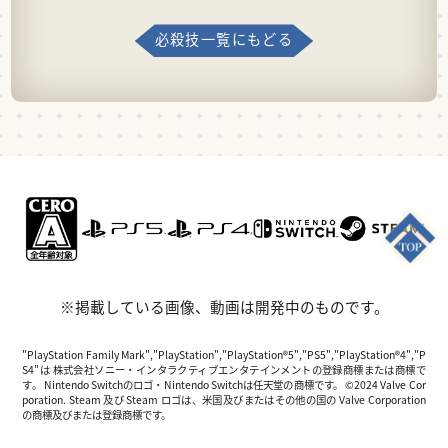
必殺技一覧にもどる
※掲載している画像、動画は開発中のものです。
"PlayStation Family Mark","PlayStation","PlayStation®5","PS5","PlayStation®4","P
S4"は 株式会社ソニー・インタラクティブエンタテインメントの登録商標または商標で
す。 Nintendo Switchのロゴ・Nintendo Switchは任天堂の商標です。 ©2024 Valve Cor
poration. Steam 及び Steam ロゴは、米国及びまたはその他の国の Valve Corporation
の商標及びまたは登録商標です。