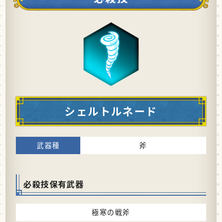
シェルトルネード
斧
必殺技保有武器
極寒の戦斧