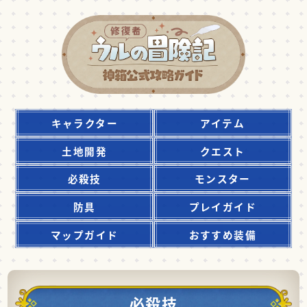
キャラクター
アイテム
土地開発
クエスト
必殺技
モンスター
防具
プレイガイド
マップガイド
おすすめ装備
必殺技