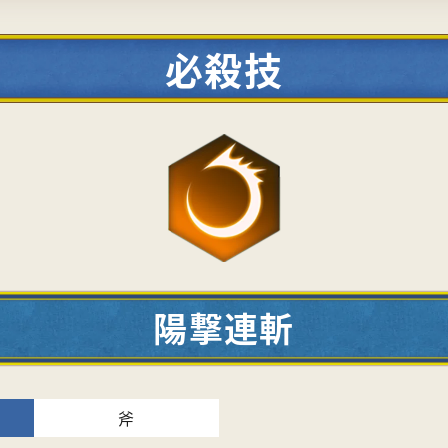
必殺技
陽撃連斬
斧