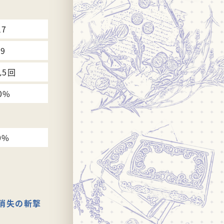
17
49
乱5回
0%
0%
消失の斬撃