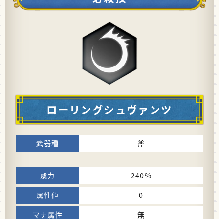
ローリングシュヴァンツ
斧
240%
0
無