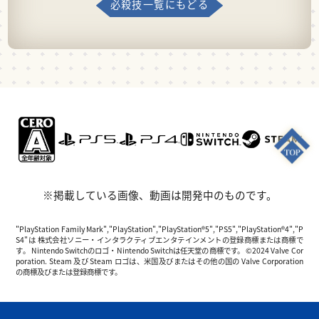
必殺技一覧にもどる
※掲載している画像、動画は開発中のものです。
"PlayStation Family Mark","PlayStation","PlayStation®5","PS5","PlayStation®4","P
S4"は 株式会社ソニー・インタラクティブエンタテインメントの登録商標または商標で
す。 Nintendo Switchのロゴ・Nintendo Switchは任天堂の商標です。 ©2024 Valve Cor
poration. Steam 及び Steam ロゴは、米国及びまたはその他の国の Valve Corporation
の商標及びまたは登録商標です。