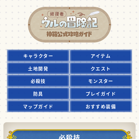
キャラクター
アイテム
土地開発
クエスト
必殺技
モンスター
防具
プレイガイド
マップガイド
おすすめ装備
必殺技