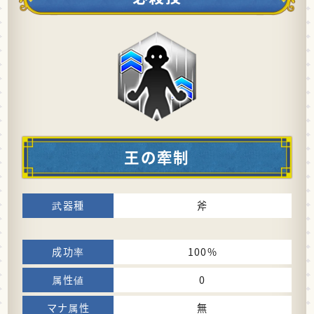
王の牽制
斧
100%
0
無