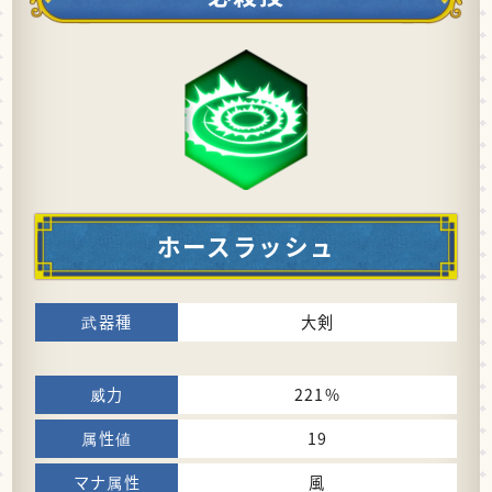
ホースラッシュ
大剣
221%
19
風