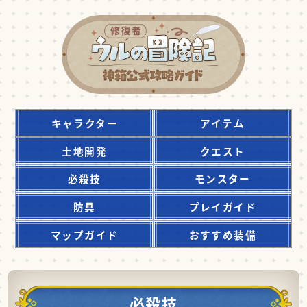
キャラクター
アイテム
土地開発
クエスト
必殺技
モンスター
防具
プレイガイド
マップガイド
おすすめ装備
必殺技