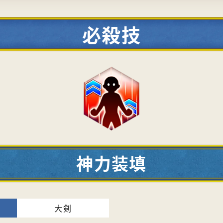
必殺技
神力装填
大剣