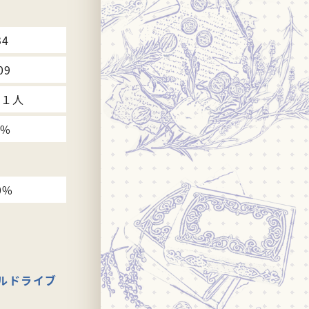
34
09
方１人
0%
0%
ルドライブ