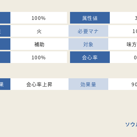
100%
火
1
補助
味
100%
会心率上昇
9
ソウ