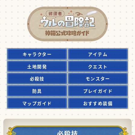
キャラクター
アイテム
土地開発
クエスト
必殺技
モンスター
防具
プレイガイド
マップガイド
おすすめ装備
必殺技