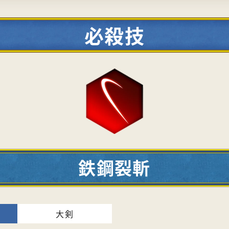
必殺技
鉄鋼裂斬
大剣