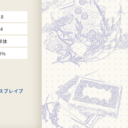
18
74
単体
0%
スブレイブ