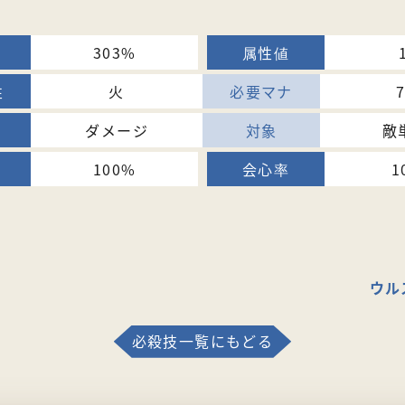
303%
火
ダメージ
敵
100%
1
ウル
必殺技一覧にもどる