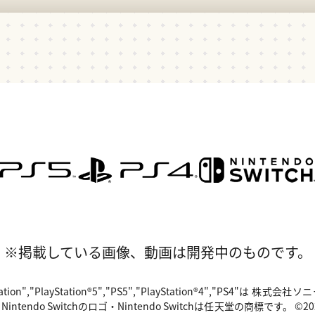
※掲載している画像、動画は開発中のものです。
"PlayStation","PlayStation®5","PS5","PlayStation®4","P
o Switchのロゴ・Nintendo Switchは任天堂の商標です。 ©2024 Valv