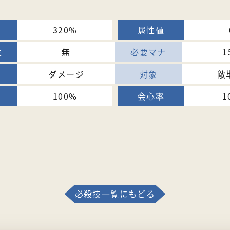
320%
無
1
ダメージ
敵
100%
1
必殺技一覧にもどる