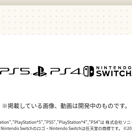
※掲載している画像、動画は開発中のものです。
"PlayStation","PlayStation®5","PS5","PlayStation®4","P
o Switchのロゴ・Nintendo Switchは任天堂の商標です。 ©2024 Valv