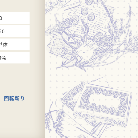
0
50
単体
0%
回転斬り