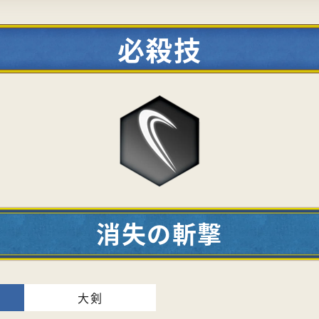
必殺技
消失の斬撃
大剣