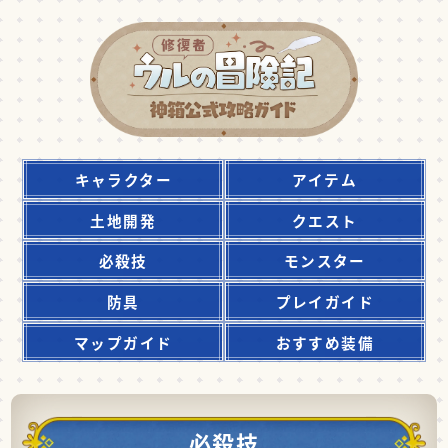
キャラクター
アイテム
土地開発
クエスト
必殺技
モンスター
防具
プレイガイド
マップガイド
おすすめ装備
必殺技