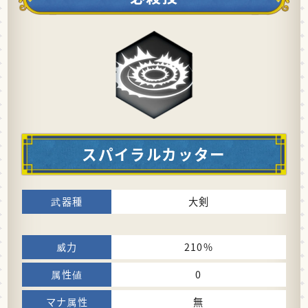
スパイラルカッター
大剣
210%
0
無