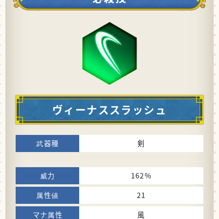
ヴィーナススラッシュ
剣
162%
21
風