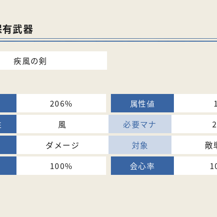
保有武器
疾風の剣
206%
風
ダメージ
敵
100%
1