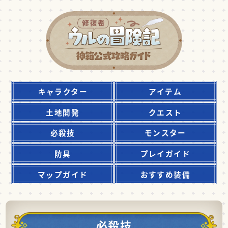
キャラクター
アイテム
土地開発
クエスト
必殺技
モンスター
防具
プレイガイド
マップガイド
おすすめ装備
必殺技