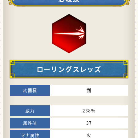
ローリングスレッズ
剣
238%
37
火