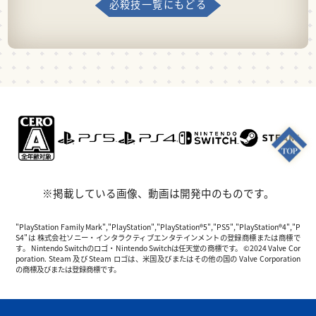
必殺技一覧にもどる
※掲載している画像、動画は開発中のものです。
"PlayStation Family Mark","PlayStation","PlayStation®5","PS5","PlayStation®4","P
S4"は 株式会社ソニー・インタラクティブエンタテインメントの登録商標または商標で
す。 Nintendo Switchのロゴ・Nintendo Switchは任天堂の商標です。 ©2024 Valve Cor
poration. Steam 及び Steam ロゴは、米国及びまたはその他の国の Valve Corporation
の商標及びまたは登録商標です。