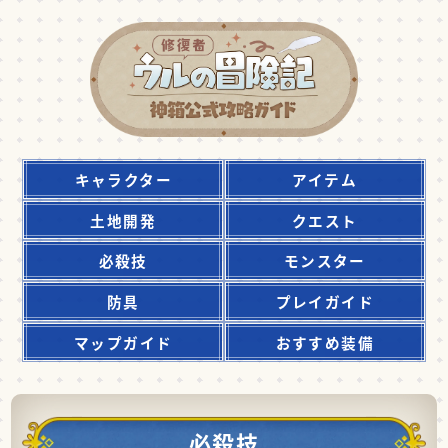
キャラクター
アイテム
土地開発
クエスト
必殺技
モンスター
防具
プレイガイド
マップガイド
おすすめ装備
必殺技