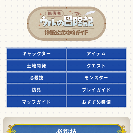
キャラクター
アイテム
土地開発
クエスト
必殺技
モンスター
防具
プレイガイド
マップガイド
おすすめ装備
必殺技