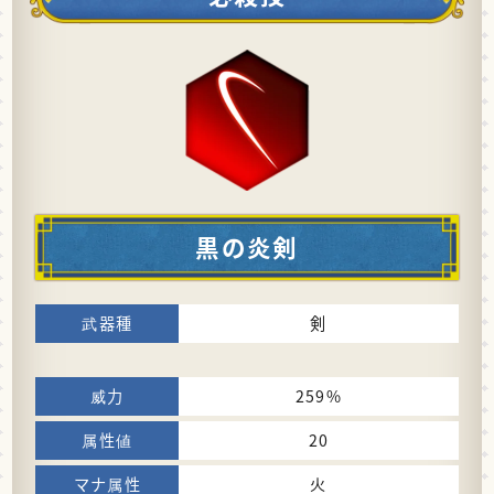
黒の炎剣
剣
259%
20
火