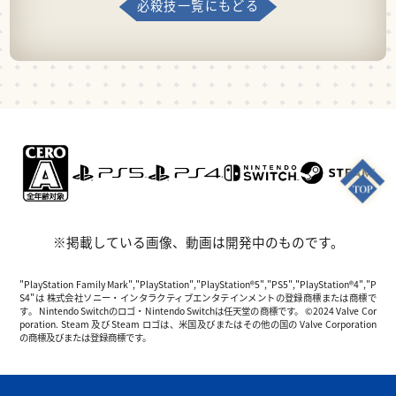
必殺技一覧にもどる
※掲載している画像、動画は開発中のものです。
"PlayStation Family Mark","PlayStation","PlayStation®5","PS5","PlayStation®4","P
S4"は 株式会社ソニー・インタラクティブエンタテインメントの登録商標または商標で
す。 Nintendo Switchのロゴ・Nintendo Switchは任天堂の商標です。 ©2024 Valve Cor
poration. Steam 及び Steam ロゴは、米国及びまたはその他の国の Valve Corporation
の商標及びまたは登録商標です。