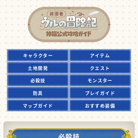
キャラクター
アイテム
土地開発
クエスト
必殺技
モンスター
防具
プレイガイド
マップガイド
おすすめ装備
必殺技