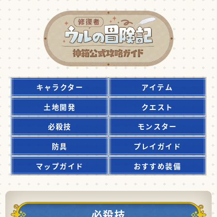
キャラクター
アイテム
土地開発
クエスト
必殺技
モンスター
防具
プレイガイド
マップガイド
おすすめ装備
必殺技