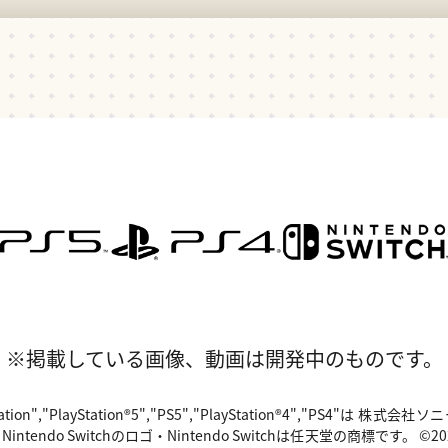
※掲載している画像、動画は開発中のものです。
"PlayStation","PlayStation®5","PS5","PlayStation®4","P
o Switchのロゴ・Nintendo Switchは任天堂の商標です。 ©2024 Valv