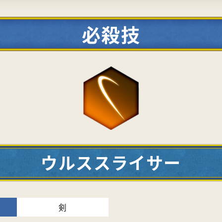
必殺技
ウルススライサー
剣