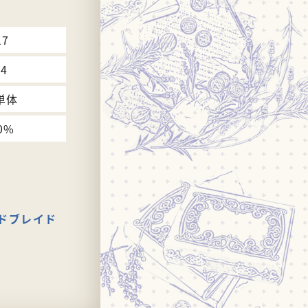
17
24
単体
0%
ドブレイド