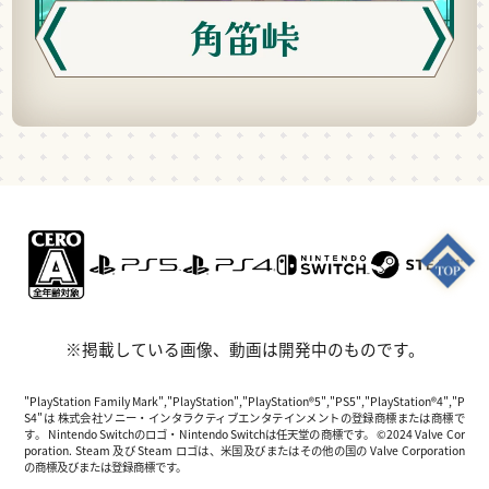
※掲載している画像、動画は開発中のものです。
"PlayStation Family Mark","PlayStation","PlayStation®5","PS5","PlayStation®4","P
S4"は 株式会社ソニー・インタラクティブエンタテインメントの登録商標または商標で
す。 Nintendo Switchのロゴ・Nintendo Switchは任天堂の商標です。 ©2024 Valve Cor
poration. Steam 及び Steam ロゴは、米国及びまたはその他の国の Valve Corporation
の商標及びまたは登録商標です。