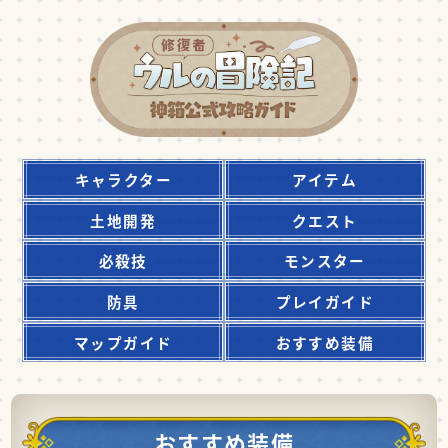
キャラクター
アイテム
土地開発
クエスト
必殺技
モンスター
防具
プレイガイド
マップガイド
おすすめ装備
おすすめ装備