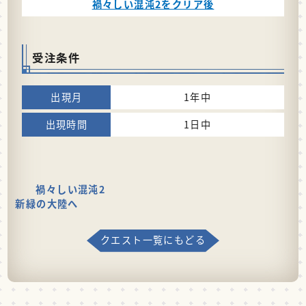
禍々しい混沌2をクリア後
受注条件
1年中
1日中
禍々しい混沌2
新緑の大陸へ
クエスト一覧にもどる