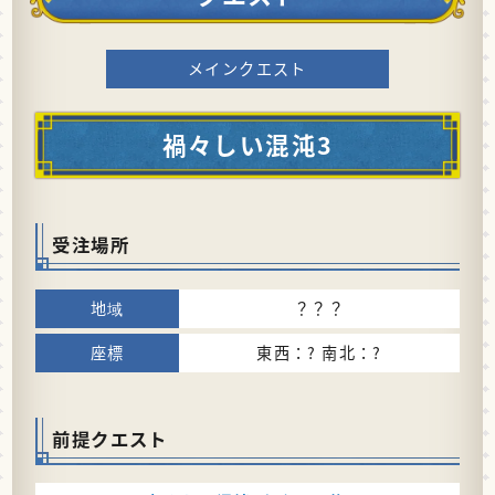
メインクエスト
禍々しい混沌3
受注場所
？？？
東西：? 南北：?
前提クエスト