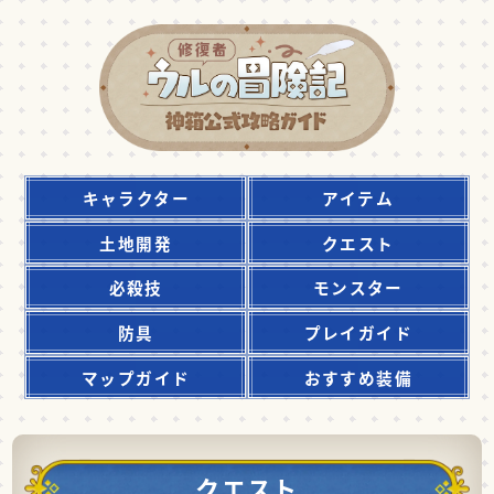
キャラクター
アイテム
土地開発
クエスト
必殺技
モンスター
防具
プレイガイド
マップガイド
おすすめ装備
クエスト