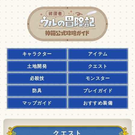
キャラクター
アイテム
土地開発
クエスト
必殺技
モンスター
防具
プレイガイド
マップガイド
おすすめ装備
クエスト