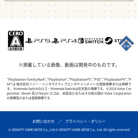
※掲載している画像、動画は開発中のものです。
"PlayStation Family Mark","PlayStation","PlayStation®5","PS5","PlayStation®4","P
S4"は 株式会社ソニー・インタラクティブエンタテインメントの登録商標または商標で
す。 Nintendo Switchのロゴ・Nintendo Switchは任天堂の商標です。 ©2024 Valve Cor
poration. Steam 及び Steam ロゴは、米国及びまたはその他の国の Valve Corporation
の商標及びまたは登録商標です。
お問い合わせ
プライバシー・ポリシー
© GRAVITY GAME ARISE Co., Ltd.
© GRAVITY GAME ARISE Co., Ltd. All rights reserved