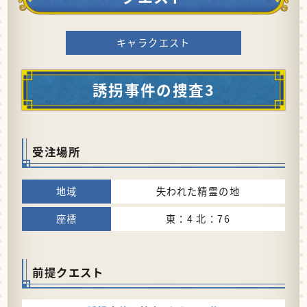
キャラクエスト
誘拐事件の捜査3
受注場所
失われた精霊の地
東：4 北：76
前提クエスト