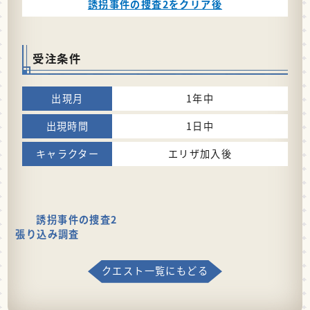
誘拐事件の捜査2をクリア後
受注条件
1年中
1日中
エリザ加入後
誘拐事件の捜査2
張り込み調査
クエスト一覧にもどる