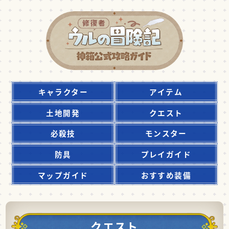
キャラクター
アイテム
土地開発
クエスト
必殺技
モンスター
防具
プレイガイド
マップガイド
おすすめ装備
クエスト