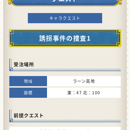
キャラクエスト
誘拐事件の捜査1
受注場所
ラーン高地
東：47 北：100
前提クエスト