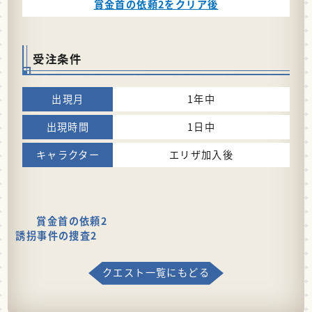
賞金首の依頼2をクリア後
受注条件
1年中
1日中
エリザ加入後
賞金首の依頼2
誘拐事件の捜査2
クエスト一覧にもどる