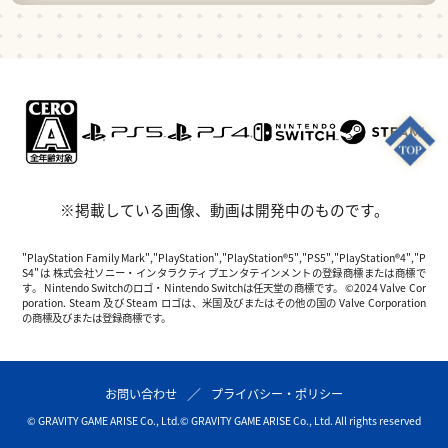
※掲載している画像、動画は開発中のものです。
"PlayStation Family Mark","PlayStation","PlayStation®5","PS5","PlayStation®4","P
S4"は 株式会社ソニー・インタラクティブエンタテインメントの登録商標または商標で
す。 Nintendo Switchのロゴ・Nintendo Switchは任天堂の商標です。 ©2024 Valve Cor
poration. Steam 及び Steam ロゴは、米国及びまたはその他の国の Valve Corporation
の商標及びまたは登録商標です。
お問い合わせ
プライバシー・ポリシー
© GRAVITY GAME ARISE Co., Ltd.
© GRAVITY GAME ARISE Co., Ltd. All rights reserved