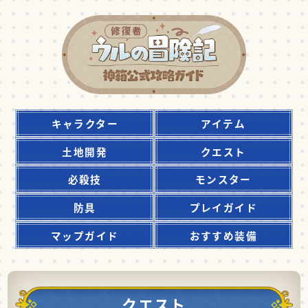
キャラクター
アイテム
土地開発
クエスト
必殺技
モンスター
防具
プレイガイド
マップガイド
おすすめ装備
クエスト