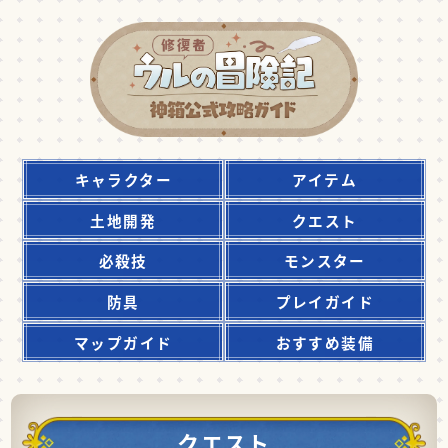
キャラクター
アイテム
土地開発
クエスト
必殺技
モンスター
防具
プレイガイド
マップガイド
おすすめ装備
クエスト