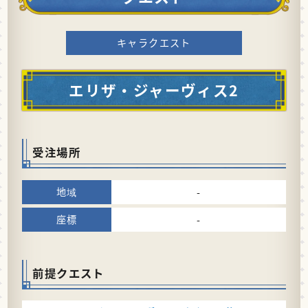
キャラクエスト
エリザ・ジャーヴィス2
受注場所
-
-
前提クエスト