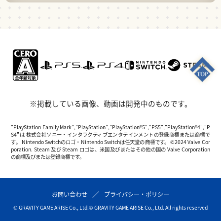
※掲載している画像、動画は開発中のものです。
"PlayStation Family Mark","PlayStation","PlayStation®5","PS5","PlayStation®4","P
S4"は 株式会社ソニー・インタラクティブエンタテインメントの登録商標または商標で
す。 Nintendo Switchのロゴ・Nintendo Switchは任天堂の商標です。 ©2024 Valve Cor
poration. Steam 及び Steam ロゴは、米国及びまたはその他の国の Valve Corporation
の商標及びまたは登録商標です。
お問い合わせ
プライバシー・ポリシー
© GRAVITY GAME ARISE Co., Ltd.
© GRAVITY GAME ARISE Co., Ltd. All rights reserved