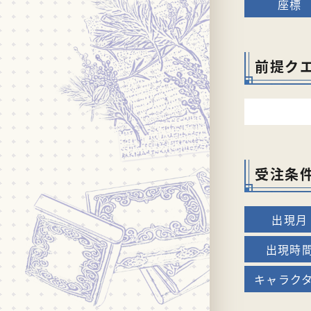
前提ク
受注条