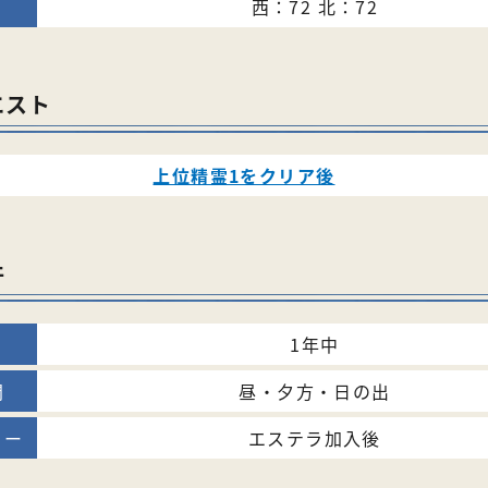
西：72 北：72
エスト
上位精霊1をクリア後
件
1年中
昼・夕方・日の出
エステラ加入後