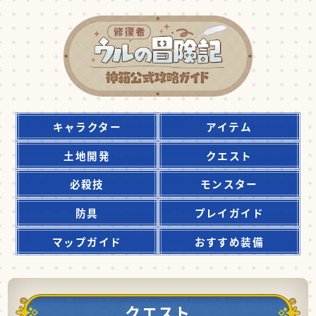
キャラクター
アイテム
土地開発
クエスト
必殺技
モンスター
防具
プレイガイド
マップガイド
おすすめ装備
クエスト