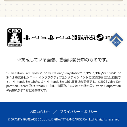
※掲載している画像、動画は開発中のものです。
"PlayStation Family Mark","PlayStation","PlayStation®5","PS5","PlayStation®4","P
S4"は 株式会社ソニー・インタラクティブエンタテインメントの登録商標または商標で
す。 Nintendo Switchのロゴ・Nintendo Switchは任天堂の商標です。 ©2024 Valve Cor
poration. Steam 及び Steam ロゴは、米国及びまたはその他の国の Valve Corporation
の商標及びまたは登録商標です。
お問い合わせ
プライバシー・ポリシー
© GRAVITY GAME ARISE Co., Ltd.
© GRAVITY GAME ARISE Co., Ltd. All rights reserved