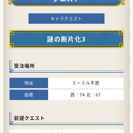
キャラクエスト
謎の断片化3
受注場所
ミーミル平原
西：74 北：67
前提クエスト