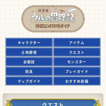
キャラクター
アイテム
土地開発
クエスト
必殺技
モンスター
防具
プレイガイド
マップガイド
おすすめ装備
クエスト