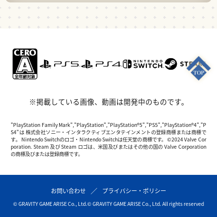
※掲載している画像、動画は開発中のものです。
"PlayStation Family Mark","PlayStation","PlayStation®5","PS5","PlayStation®4","P
S4"は 株式会社ソニー・インタラクティブエンタテインメントの登録商標または商標で
す。 Nintendo Switchのロゴ・Nintendo Switchは任天堂の商標です。 ©2024 Valve Cor
poration. Steam 及び Steam ロゴは、米国及びまたはその他の国の Valve Corporation
の商標及びまたは登録商標です。
お問い合わせ
プライバシー・ポリシー
© GRAVITY GAME ARISE Co., Ltd.
© GRAVITY GAME ARISE Co., Ltd. All rights reserved