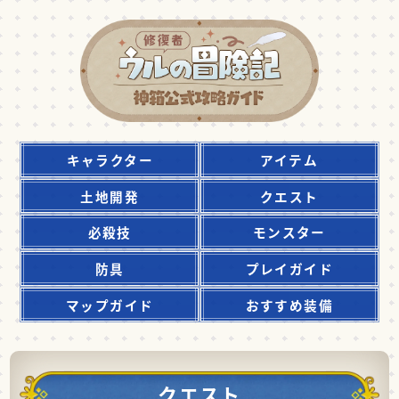
キャラクター
アイテム
土地開発
クエスト
必殺技
モンスター
防具
プレイガイド
マップガイド
おすすめ装備
クエスト