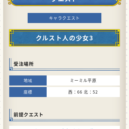
キャラクエスト
クルスト人の少女3
受注場所
ミーミル平原
西：66 北：52
前提クエスト