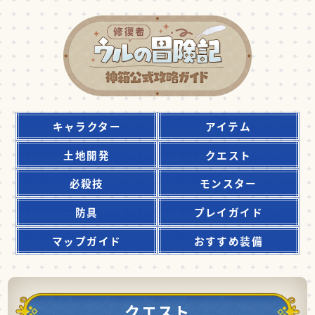
キャラクター
アイテム
土地開発
クエスト
必殺技
モンスター
防具
プレイガイド
マップガイド
おすすめ装備
クエスト