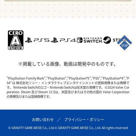
※掲載している画像、動画は開発中のものです。
"PlayStation Family Mark","PlayStation","PlayStation®5","PS5","PlayStation®4","P
S4"は 株式会社ソニー・インタラクティブエンタテインメントの登録商標または商標で
す。 Nintendo Switchのロゴ・Nintendo Switchは任天堂の商標です。 ©2024 Valve Cor
poration. Steam 及び Steam ロゴは、米国及びまたはその他の国の Valve Corporation
の商標及びまたは登録商標です。
お問い合わせ
プライバシー・ポリシー
© GRAVITY GAME ARISE Co., Ltd.
© GRAVITY GAME ARISE Co., Ltd. All rights reserved