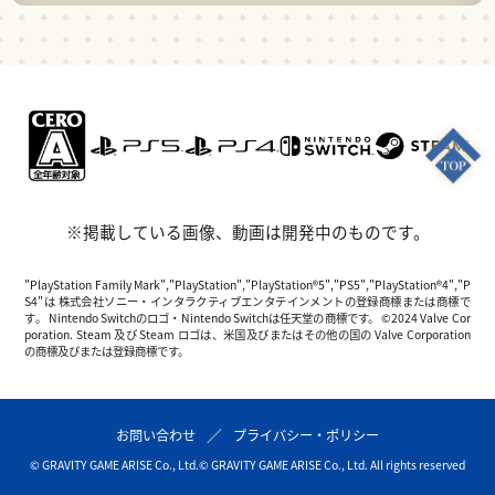
※掲載している画像、動画は開発中のものです。
"PlayStation Family Mark","PlayStation","PlayStation®5","PS5","PlayStation®4","P
S4"は 株式会社ソニー・インタラクティブエンタテインメントの登録商標または商標で
す。 Nintendo Switchのロゴ・Nintendo Switchは任天堂の商標です。 ©2024 Valve Cor
poration. Steam 及び Steam ロゴは、米国及びまたはその他の国の Valve Corporation
の商標及びまたは登録商標です。
お問い合わせ
プライバシー・ポリシー
© GRAVITY GAME ARISE Co., Ltd.
© GRAVITY GAME ARISE Co., Ltd. All rights reserved