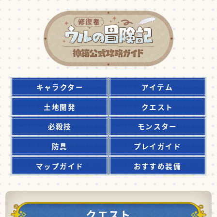
キャラクター
アイテム
土地開発
クエスト
必殺技
モンスター
防具
プレイガイド
マップガイド
おすすめ装備
クエスト