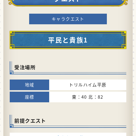
キャラクエスト
平民と貴族1
受注場所
トリルハイム平原
東：40 北：82
前提クエスト