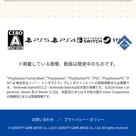
※掲載している画像、動画は開発中のものです。
"PlayStation Family Mark","PlayStation","PlayStation®5","PS5","PlayStation®4","P
S4"は 株式会社ソニー・インタラクティブエンタテインメントの登録商標または商標で
す。 Nintendo Switchのロゴ・Nintendo Switchは任天堂の商標です。 ©2024 Valve Cor
poration. Steam 及び Steam ロゴは、米国及びまたはその他の国の Valve Corporation
の商標及びまたは登録商標です。
お問い合わせ
プライバシー・ポリシー
© GRAVITY GAME ARISE Co., Ltd.
© GRAVITY GAME ARISE Co., Ltd. All rights reserved