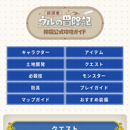
キャラクター
アイテム
土地開発
クエスト
必殺技
モンスター
防具
プレイガイド
マップガイド
おすすめ装備
クエスト