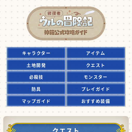
キャラクター
アイテム
土地開発
クエスト
必殺技
モンスター
防具
プレイガイド
マップガイド
おすすめ装備
クエスト