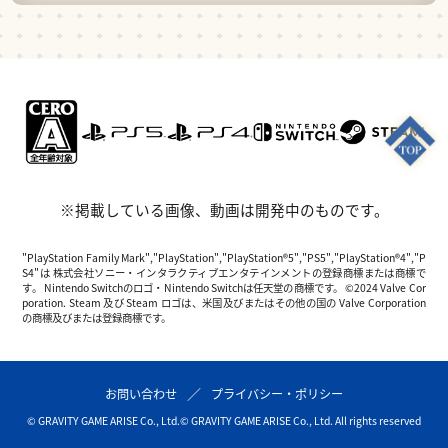
※掲載している画像、動画は開発中のものです。
"PlayStation Family Mark","PlayStation","PlayStation®5","PS5","PlayStation®4","P
S4"は 株式会社ソニー・インタラクティブエンタテインメントの登録商標または商標で
す。 Nintendo Switchのロゴ・Nintendo Switchは任天堂の商標です。 ©2024 Valve Cor
poration. Steam 及び Steam ロゴは、米国及びまたはその他の国の Valve Corporation
の商標及びまたは登録商標です。
お問い合わせ
プライバシー・ポリシー
© GRAVITY GAME ARISE Co., Ltd.
© GRAVITY GAME ARISE Co., Ltd. All rights reserved