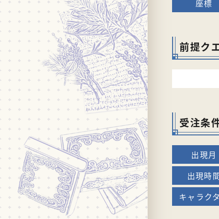
前提ク
受注条