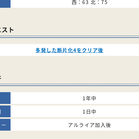
西：63 北：75
エスト
多発した断片化4をクリア後
件
1年中
1日中
アルライア加入後