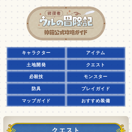
キャラクター
アイテム
土地開発
クエスト
必殺技
モンスター
防具
プレイガイド
マップガイド
おすすめ装備
クエスト