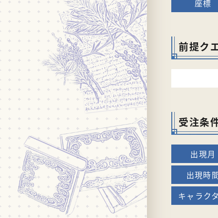
前提ク
受注条