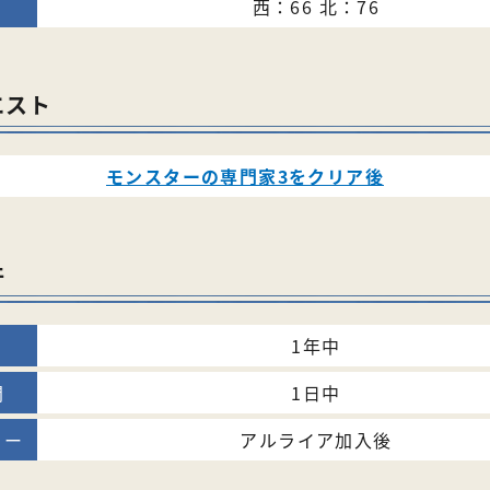
西：66 北：76
エスト
モンスターの専門家3をクリア後
件
1年中
1日中
アルライア加入後