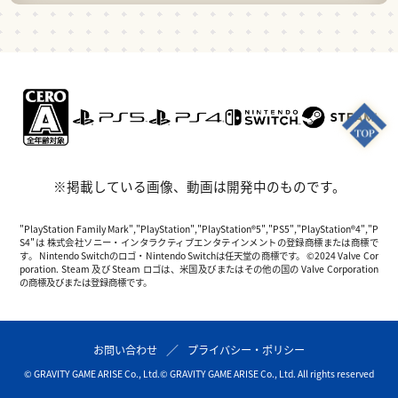
※掲載している画像、動画は開発中のものです。
"PlayStation Family Mark","PlayStation","PlayStation®5","PS5","PlayStation®4","P
S4"は 株式会社ソニー・インタラクティブエンタテインメントの登録商標または商標で
す。 Nintendo Switchのロゴ・Nintendo Switchは任天堂の商標です。 ©2024 Valve Cor
poration. Steam 及び Steam ロゴは、米国及びまたはその他の国の Valve Corporation
の商標及びまたは登録商標です。
お問い合わせ
プライバシー・ポリシー
© GRAVITY GAME ARISE Co., Ltd.
© GRAVITY GAME ARISE Co., Ltd. All rights reserved