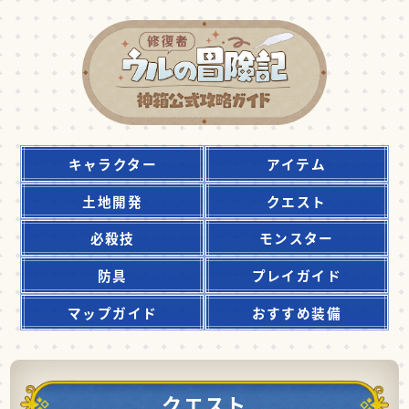
キャラクター
アイテム
土地開発
クエスト
必殺技
モンスター
防具
プレイガイド
マップガイド
おすすめ装備
クエスト