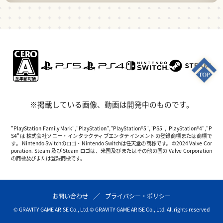
※掲載している画像、動画は開発中のものです。
"PlayStation Family Mark","PlayStation","PlayStation®5","PS5","PlayStation®4","P
S4"は 株式会社ソニー・インタラクティブエンタテインメントの登録商標または商標で
す。 Nintendo Switchのロゴ・Nintendo Switchは任天堂の商標です。 ©2024 Valve Cor
poration. Steam 及び Steam ロゴは、米国及びまたはその他の国の Valve Corporation
の商標及びまたは登録商標です。
お問い合わせ
プライバシー・ポリシー
© GRAVITY GAME ARISE Co., Ltd.
© GRAVITY GAME ARISE Co., Ltd. All rights reserved