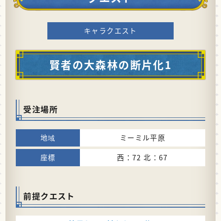
キャラクエスト
賢者の大森林の断片化1
受注場所
ミーミル平原
西：72 北：67
前提クエスト