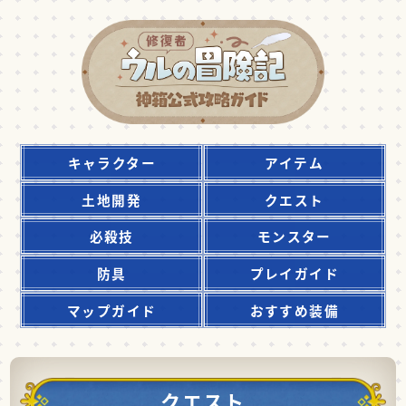
キャラクター
アイテム
土地開発
クエスト
必殺技
モンスター
防具
プレイガイド
マップガイド
おすすめ装備
クエスト