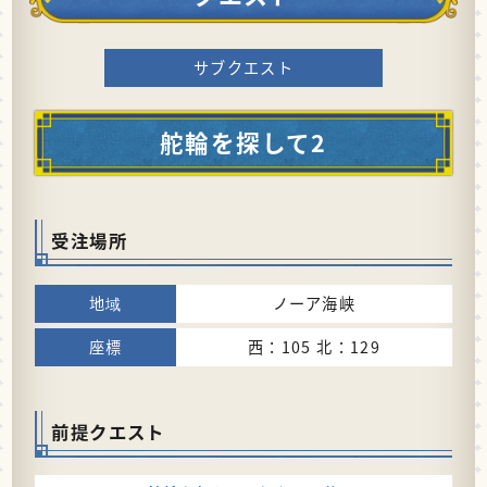
サブクエスト
舵輪を探して2
受注場所
ノーア海峡
西：105 北：129
前提クエスト