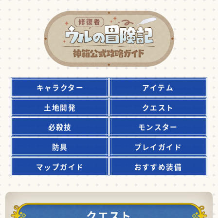
キャラクター
アイテム
土地開発
クエスト
必殺技
モンスター
防具
プレイガイド
マップガイド
おすすめ装備
クエスト