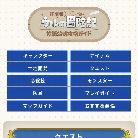
キャラクター
アイテム
土地開発
クエスト
必殺技
モンスター
防具
プレイガイド
マップガイド
おすすめ装備
クエスト