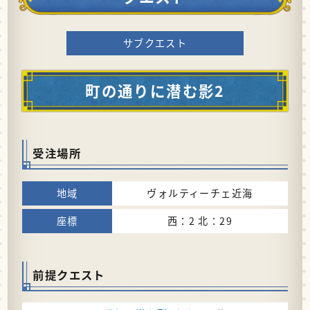
サブクエスト
町の通りに潜む影2
受注場所
ヴォルティーチェ近海
西：2 北：29
前提クエスト