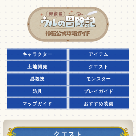
キャラクター
アイテム
土地開発
クエスト
必殺技
モンスター
防具
プレイガイド
マップガイド
おすすめ装備
クエスト