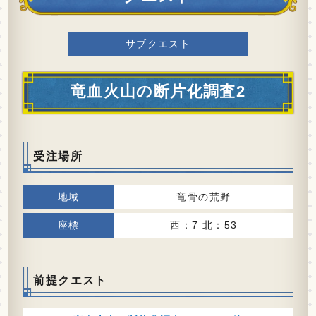
サブクエスト
竜血火山の断片化調査2
受注場所
竜骨の荒野
西：7 北：53
前提クエスト