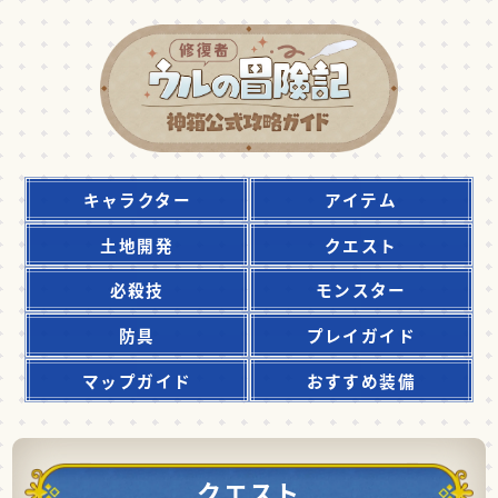
キャラクター
アイテム
土地開発
クエスト
必殺技
モンスター
防具
プレイガイド
マップガイド
おすすめ装備
クエスト