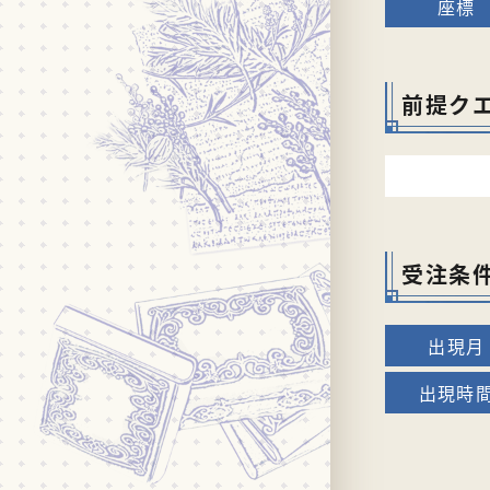
前提ク
受注条