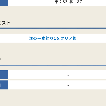
東：83 北：87
エスト
漢の一本釣り1をクリア後
件
-
-