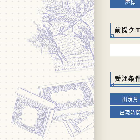
前提ク
受注条