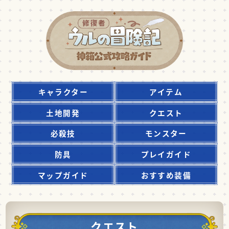
キャラクター
アイテム
土地開発
クエスト
必殺技
モンスター
防具
プレイガイド
マップガイド
おすすめ装備
クエスト