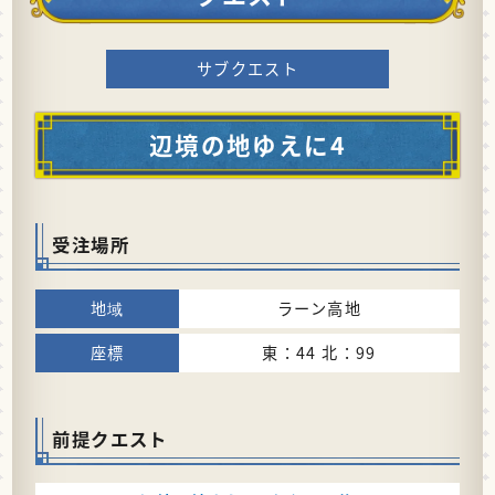
サブクエスト
辺境の地ゆえに4
受注場所
ラーン高地
東：44 北：99
前提クエスト