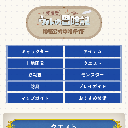
キャラクター
アイテム
土地開発
クエスト
必殺技
モンスター
防具
プレイガイド
マップガイド
おすすめ装備
クエスト