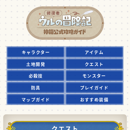
キャラクター
アイテム
土地開発
クエスト
必殺技
モンスター
防具
プレイガイド
マップガイド
おすすめ装備
クエスト