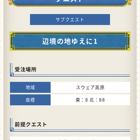
サブクエスト
辺境の地ゆえに1
受注場所
スウェア高原
東：8 北：88
前提クエスト