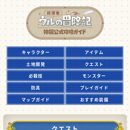
キャラクター
アイテム
土地開発
クエスト
必殺技
モンスター
防具
プレイガイド
マップガイド
おすすめ装備
クエスト