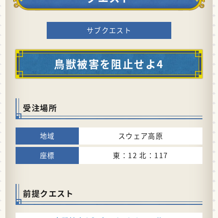
サブクエスト
鳥獣被害を阻止せよ4
受注場所
スウェア高原
東：12 北：117
前提クエスト