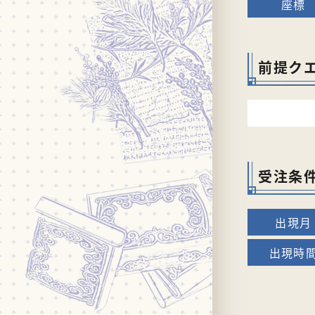
前提ク
受注条