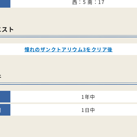
西：5 南：17
エスト
憧れのザンクトアリウム3をクリア後
件
1年中
1日中