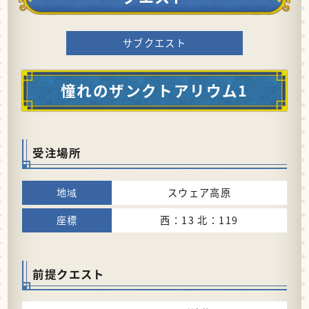
サブクエスト
憧れのザンクトアリウム1
受注場所
スウェア高原
西：13 北：119
前提クエスト