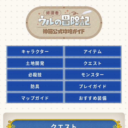
キャラクター
アイテム
土地開発
クエスト
必殺技
モンスター
防具
プレイガイド
マップガイド
おすすめ装備
クエスト